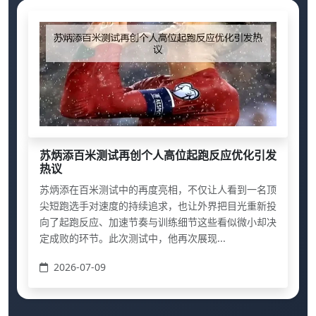
苏炳添百米测试再创个人高位起跑反应优化引发
热议
苏炳添在百米测试中的再度亮相，不仅让人看到一名顶
尖短跑选手对速度的持续追求，也让外界把目光重新投
向了起跑反应、加速节奏与训练细节这些看似微小却决
定成败的环节。此次测试中，他再次展现...
2026-07-09