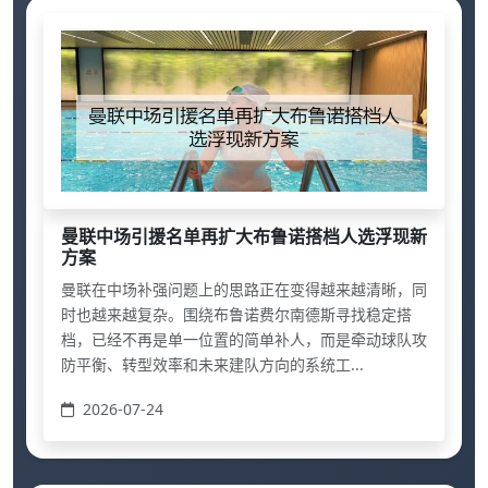
曼联中场引援名单再扩大布鲁诺搭档人选浮现新
方案
曼联在中场补强问题上的思路正在变得越来越清晰，同
时也越来越复杂。围绕布鲁诺费尔南德斯寻找稳定搭
档，已经不再是单一位置的简单补人，而是牵动球队攻
防平衡、转型效率和未来建队方向的系统工...
2026-07-24