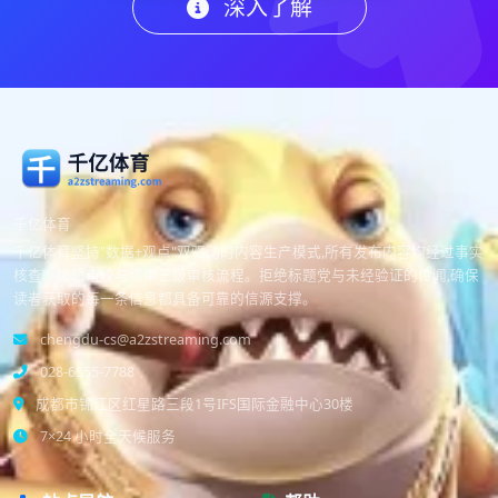
深入了解
千亿体育
千亿体育坚持"数据+观点"双驱动的内容生产模式,所有发布内容均经过事实
核查、编辑审校与终审三级审核流程。拒绝标题党与未经验证的传闻,确保
读者获取的每一条信息都具备可靠的信源支撑。
chengdu-cs@a2zstreaming.com
028-6555-7788
成都市锦江区红星路三段1号IFS国际金融中心30楼
7×24 小时全天候服务