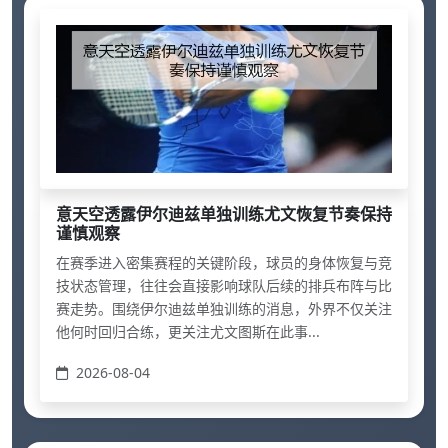
意天空透露伊尔迪兹单独训练尤文恢复节奏保持
谨慎观察
在赛季进入密集赛程的关键阶段，球员的身体恢复与竞
技状态管理，往往会直接影响球队后续的排兵布阵与比
赛走势。围绕伊尔迪兹单独训练的消息，外界不仅关注
他何时回归合练，更关注尤文图斯在此事...
2026-08-04