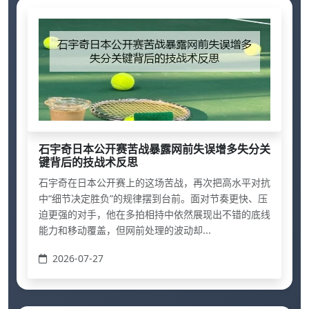
石宇奇日本公开赛苦战暴露网前失误增多失分关
键背后的技战术反思
石宇奇在日本公开赛上的这场苦战，再次把高水平对抗
中“细节决定胜负”的规律摆到台前。面对节奏更快、压
迫更强的对手，他在多拍相持中依然展现出不错的底线
能力和移动覆盖，但网前处理的波动却...
2026-07-27