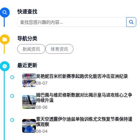
快速查找
导航分类
新闻资讯
体育资讯
最近更新
吴艳妮百米栏新赛季起跑优化能否冲击亚洲纪录
08-07
姆巴佩与维尼修斯数据对比揭示皇马进攻核心之争
持续升温
08-06
意天空透露伊尔迪兹单独训练尤文恢复节奏保持谨
慎观察
08-04