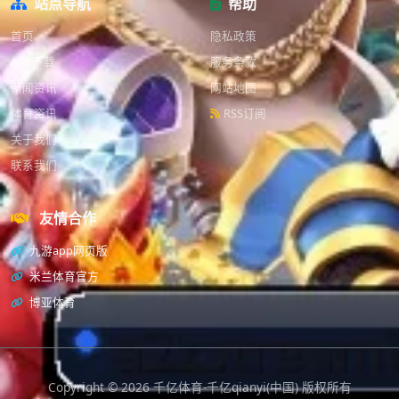
站点导航
帮助
首页
隐私政策
APP下载
服务条款
新闻资讯
网站地图
体育资讯
RSS订阅
关于我们
联系我们
友情合作
九游app网页版
米兰体育官方
博亚体育
Copyright © 2026
千亿体育-千亿qianyi(中国)
版权所有