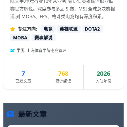
陆天宇,电竞行业10年从业者,前 LPL 英雄联盟职业联
赛官方解说。深度参与多届 S 赛、MSI 全球总决赛报
道,对 MOBA、FPS、格斗类电竞均有深度积累。
专注方向:
电竞
英雄联盟
DOTA2
MOBA
赛事解说
学历:
上海体育学院电竞管理
7
768
2026
已发文章
累计阅读
入驻年份
最新文章