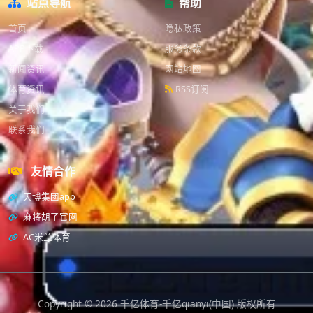
站点导航
帮助
首页
隐私政策
APP下载
服务条款
新闻资讯
网站地图
体育资讯
RSS订阅
关于我们
联系我们
友情合作
天博集团app
麻将胡了官网
AC米兰体育
Copyright © 2026
千亿体育-千亿qianyi(中国)
版权所有