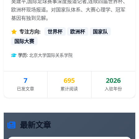
吴建平,国际足球赛事深度报道记者,连续四届世界杯、
欧洲杯现场报道。对国家队体系、大赛心理学、冠军
基因有独到见解。
专注方向:
世界杯
欧洲杯
国家队
国际大赛
学历:
北京大学国际关系学院
7
695
2026
已发文章
累计阅读
入驻年份
最新文章