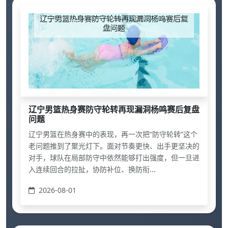
辽宁男篮热身赛防守轮转再现漏洞杨鸣赛后复盘
问题
辽宁男篮在热身赛中的表现，再一次把“防守轮转”这个
老问题推到了聚光灯下。面对节奏更快、出手更坚决的
对手，球队在局部防守中依然能够打出强度，但一旦进
入连续回合的拉扯，协防补位、换防衔...
2026-08-01