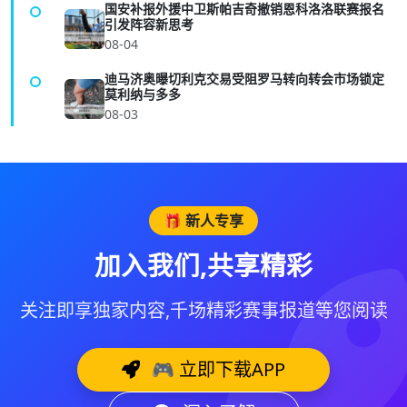
国安补报外援中卫斯帕吉奇撤销恩科洛洛联赛报名
引发阵容新思考
08-04
迪马济奥曝切利克交易受阻罗马转向转会市场锁定
莫利纳与多多
08-03
🎁 新人专享
加入我们,共享精彩
关注即享独家内容,千场精彩赛事报道等您阅读
🎮 立即下载APP