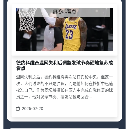
德约科维奇温网失利后调整发球节奏硬地复苏成
看点
温网失利之后，德约科维奇再次站在舆论中央，但这一
次，人们讨论的不只是胜负，而是他如何在挫折中迅速
校准自己。作为网坛最擅长在压力中完成自我修复的球
员之一，他对发球节奏、接发站位与回合...
2026-07-20