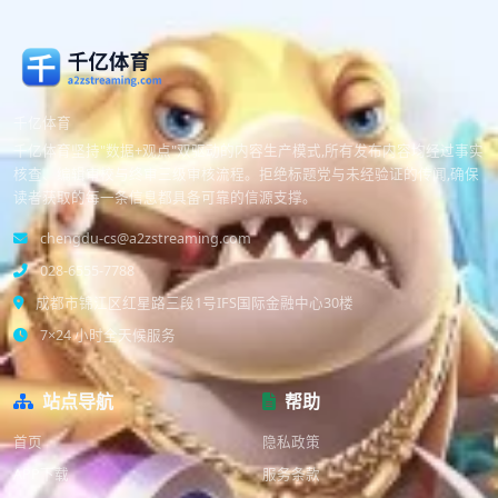
千亿体育
千亿体育坚持"数据+观点"双驱动的内容生产模式,所有发布内容均经过事实
核查、编辑审校与终审三级审核流程。拒绝标题党与未经验证的传闻,确保
读者获取的每一条信息都具备可靠的信源支撑。
chengdu-cs@a2zstreaming.com
028-6555-7788
成都市锦江区红星路三段1号IFS国际金融中心30楼
7×24 小时全天候服务
站点导航
帮助
首页
隐私政策
APP下载
服务条款