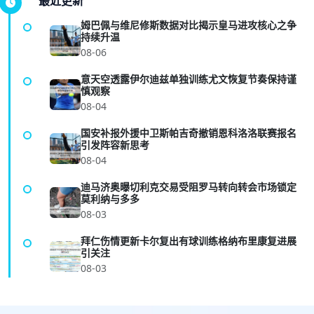
最近更新
姆巴佩与维尼修斯数据对比揭示皇马进攻核心之争
持续升温
08-06
意天空透露伊尔迪兹单独训练尤文恢复节奏保持谨
慎观察
08-04
国安补报外援中卫斯帕吉奇撤销恩科洛洛联赛报名
引发阵容新思考
08-04
迪马济奥曝切利克交易受阻罗马转向转会市场锁定
莫利纳与多多
08-03
拜仁伤情更新卡尔复出有球训练格纳布里康复进展
引关注
08-03