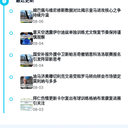
最近更新
姆巴佩与维尼修斯数据对比揭示皇马进攻核心之争
持续升温
08-06
意天空透露伊尔迪兹单独训练尤文恢复节奏保持谨
慎观察
08-04
国安补报外援中卫斯帕吉奇撤销恩科洛洛联赛报名
引发阵容新思考
08-04
迪马济奥曝切利克交易受阻罗马转向转会市场锁定
莫利纳与多多
08-03
拜仁伤情更新卡尔复出有球训练格纳布里康复进展
引关注
08-03