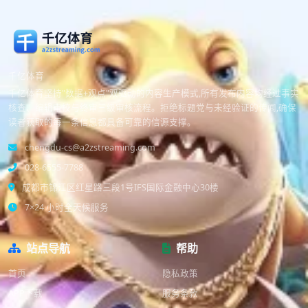
千亿体育
千亿体育坚持"数据+观点"双驱动的内容生产模式,所有发布内容均经过事实
核查、编辑审校与终审三级审核流程。拒绝标题党与未经验证的传闻,确保
读者获取的每一条信息都具备可靠的信源支撑。
chengdu-cs@a2zstreaming.com
028-6555-7788
成都市锦江区红星路三段1号IFS国际金融中心30楼
7×24 小时全天候服务
站点导航
帮助
首页
隐私政策
APP下载
服务条款