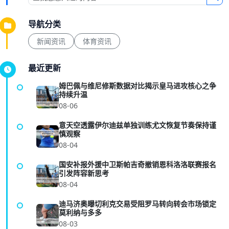
导航分类
新闻资讯
体育资讯
最近更新
姆巴佩与维尼修斯数据对比揭示皇马进攻核心之争
持续升温
08-06
意天空透露伊尔迪兹单独训练尤文恢复节奏保持谨
慎观察
08-04
国安补报外援中卫斯帕吉奇撤销恩科洛洛联赛报名
引发阵容新思考
08-04
迪马济奥曝切利克交易受阻罗马转向转会市场锁定
莫利纳与多多
08-03