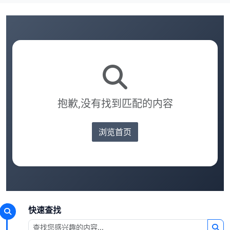
抱歉,没有找到匹配的内容
浏览首页
快速查找